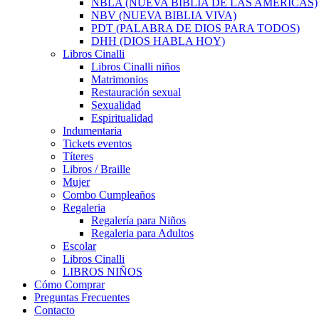
NBLA (NUEVA BIBLIA DE LAS AMÉRICAS)
NBV (NUEVA BIBLIA VIVA)
PDT (PALABRA DE DIOS PARA TODOS)
DHH (DIOS HABLA HOY)
Libros Cinalli
Libros Cinalli niños
Matrimonios
Restauración sexual
Sexualidad
Espiritualidad
Indumentaria
Tickets eventos
Títeres
Libros / Braille
Mujer
Combo Cumpleaños
Regaleria
Regalería para Niños
Regaleria para Adultos
Escolar
Libros Cinalli
LIBROS NIÑOS
Cómo Comprar
Preguntas Frecuentes
Contacto